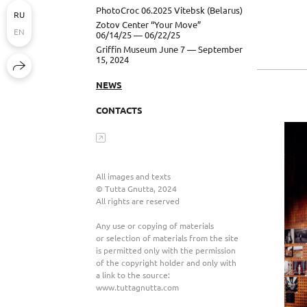
PhotoCroc 06.2025 Vitebsk (Belarus)
RU
Zotov Center “Your Move”
EN
06/14/25 — 06/22/25
Griffin Museum June 7 — September
15, 2024
NEWS
СONTACTS
All images and texts
© Tutta Gnutta, 2024
All rights are reserved
Any use or copying of materials
or selection of materials from the site
is permitted only with the permission
of the copyright holder and only with
a link to the source:
www.tuttagnutta.com