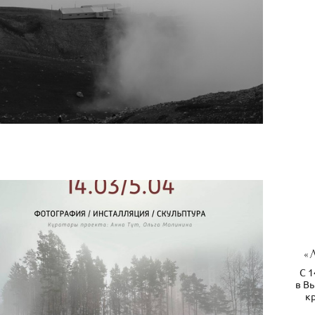
«
С 1
в В
к