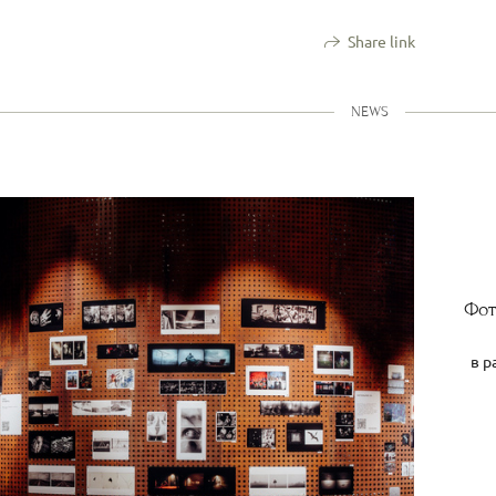
Share link
NEWS
Фот
в р