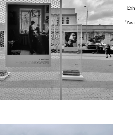
Exh
“Your