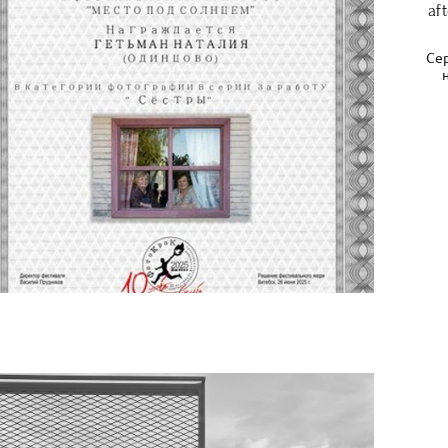
af
Сер