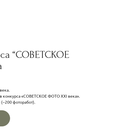
рса “СОВЕТСКОЕ
а
века.
в конкурса «СОВЕТСКОЕ ФОТО XXI века».
 (~200 фоторабот).
А