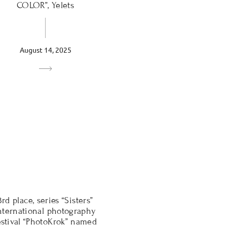
COLOR”, Yelets
August 14, 2025
3rd place, series “Sisters”
nternational photography
estival “PhotoKrok” named